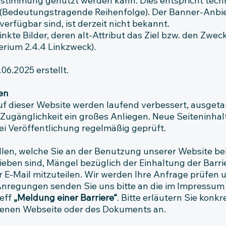
stimmung genutzt werden kann. Dies entspricht techn
 (Bedeutungstragende Reihenfolge). Der Banner-Anbie
rfügbar sind, ist derzeit nicht bekannt.
nkte Bilder, deren alt-Attribut das Ziel bzw. den Zweck
erium 2.4.4 Linkzweck).
06.2025 erstellt.
en
uf dieser Website werden laufend verbessert, ausget
d Zugänglichkeit ein großes Anliegen. Neue Seiteninha
i Veröffentlichung regelmäßig geprüft.
allen, welche Sie an der Benutzung unserer Website be
rieben sind, Mängel bezüglich der Einhaltung der Barr
per E-Mail mitzuteilen. Wir werden Ihre Anfrage prüfen 
Anregungen senden Sie uns bitte an die im Impressu
eff
„Meldung einer Barriere“
. Bitte erläutern Sie kon
ffenen Webseite oder des Dokuments an.