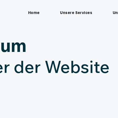
Home
Unsere Services
Un
sum
er der Website